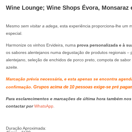
Wine Lounge; Wine Shops Évora, Monsaraz 
Mesmo
sem visitar a adega
, esta experiência proporciona-lhe um
especial.
Harmonize os vinhos Ervideira, numa
prova personalizada e à s
os sabores alentejanos numa degustação de produtos regionais – p
alentejano, seleção de enchidos de porco preto, compota de sabor t
azeite.
Marcação prévia necessária, e esta apenas se encontra agen
G
rupos acima de 10 pessoas exige-se pré paga
confirmação.
Para esclarecimentos e marcações de última hora também no
contactar por
WhatsApp
.
Duração Aproximada: