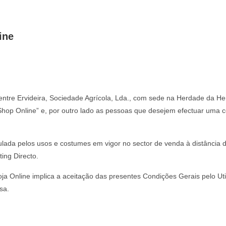
ine
entre Ervideira, Sociedade Agrícola, Lda., com sede na Herdade da H
op Online” e, por outro lado as pessoas que desejem efectuar uma co
ulada pelos usos e costumes em vigor no sector de venda à distância
ing Directo.
 Online implica a aceitação das presentes Condições Gerais pelo Util
sa.