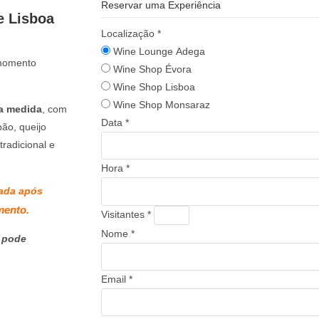
Reservar uma Experiência
e Lisboa
Localização
*
Wine Lounge Adega
 momento
Wine Shop Évora
Wine Shop Lisboa
Wine Shop Monsaraz
ua medida
, com
Data
*
ão, queijo
radicional e
Hora
*
dada após
mento.
Visitantes
*
Nome
*
s pode
Email
*