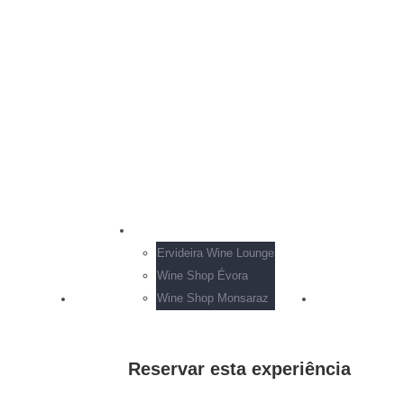
WINESHOPS
Ervideira Wine Lounge
Wine Shop Évora
SMO
Wine Shop Monsaraz
CLUBE ERVI
Reservar esta experiência