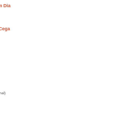
m Dia
 Cega
nal)