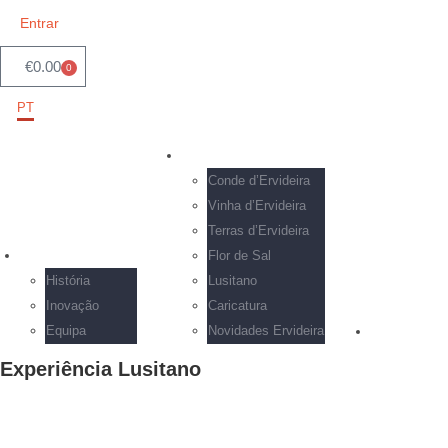
Entrar
€
0.00
0
PT
EN
VINHOS
Conde d’Ervideira
Vinha d’Ervideira
Terras d’Ervideira
ERVIDEIRA
Flor de Sal
História
Lusitano
Inovação
Caricatura
Equipa
Novidades Ervideira
ENOTURI
Experiência Lusitano