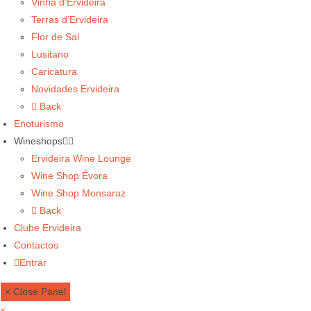
Vinha d’Ervideira
Terras d’Ervideira
Flor de Sal
Lusitano
Caricatura
Novidades Ervideira
Back
Enoturismo
Wineshops
Ervideira Wine Lounge
Wine Shop Évora
Wine Shop Monsaraz
Back
Clube Ervideira
Contactos
Entrar
× Close Panel
×